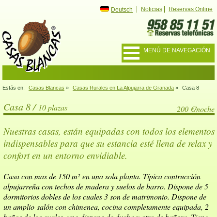
Noticias
Reservas Online
Deutsch
MENÚ DE NAVEGACIÓN
Estás en:
Casas Blancas
»
Casas Rurales en La Alpujarra de Granada
»
Casa 8
Casa 8 /
10 plazas
200 €/noche
Nuestras casas, están equipadas con todos los elementos
indispensables para que su estancia esté llena de relax y
confort en un entorno envidiable.
Casa con mas de 150 m² en una sola planta. Típica contrucción
alpujarreña con techos de madera y suelos de barro. Dispone de 5
dormitorios dobles de los cuales 3 son de matrimonio. Dispone de
un amplio salón con chimenea, cocina completamente equipada, 2
baños de los cuales, uno dispone de ducha y otro de bañera. Tiene