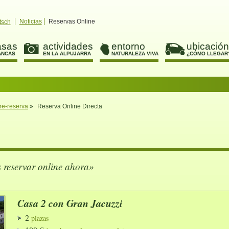
Noticias
Reservas Online
tsch
asas
actividades
entorno
ubicación
ANCAS
EN LA ALPUJARRA
NATURALEZA VIVA
¿CÓMO LLEGAR
re-reserva
»
Reserva Online Directa
s reservar online ahora»
Casa 2 con Gran Jacuzzi
2
plazas