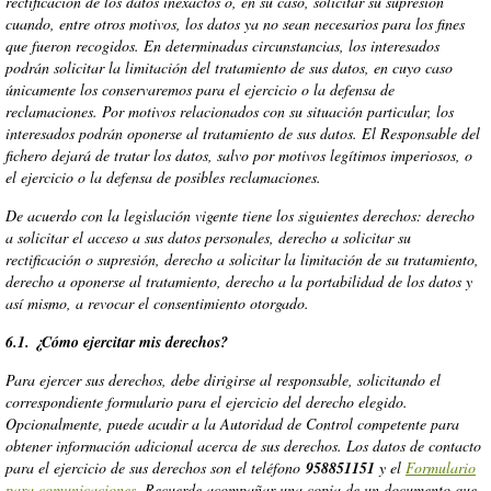
rectificación de los datos inexactos o, en su caso, solicitar su supresión
cuando, entre otros motivos, los datos ya no sean necesarios para los fines
que fueron recogidos. En determinadas circunstancias, los interesados
podrán solicitar la limitación del tratamiento de sus datos, en cuyo caso
únicamente los conservaremos para el ejercicio o la defensa de
reclamaciones. Por motivos relacionados con su situación particular, los
interesados podrán oponerse al tratamiento de sus datos. El Responsable del
fichero dejará de tratar los datos, salvo por motivos legítimos imperiosos, o
el ejercicio o la defensa de posibles reclamaciones.
De acuerdo con la legislación vigente tiene los siguientes derechos: derecho
a solicitar el acceso a sus datos personales, derecho a solicitar su
rectificación o supresión, derecho a solicitar la limitación de su tratamiento,
derecho a oponerse al tratamiento, derecho a la portabilidad de los datos y
así mismo, a revocar el consentimiento otorgado.
6.1. ¿Cómo ejercitar mis derechos?
Para ejercer sus derechos, debe dirigirse al responsable, solicitando el
correspondiente formulario para el ejercicio del derecho elegido.
Opcionalmente, puede acudir a la Autoridad de Control competente para
obtener información adicional acerca de sus derechos. Los datos de contacto
para el ejercicio de sus derechos son el teléfono
958851151
y el
Formulario
para comunicaciones
. Recuerde acompañar una copia de un documento que