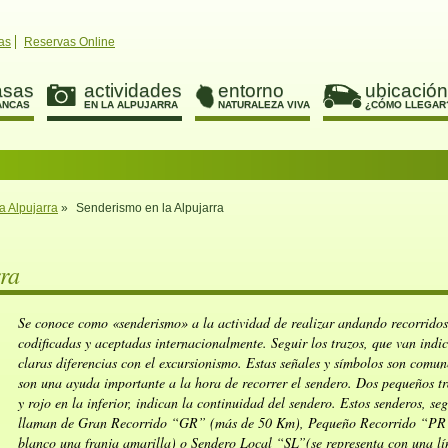
as
Reservas Online
asas
actividades
entorno
ubicación
ANCAS
EN LA ALPUJARRA
NATURALEZA VIVA
¿CÓMO LLEGAR
a Alpujarra
»
Senderismo en la Alpujarra
ra
Se conoce como «senderismo» a la actividad de realizar andando recorrido
codificadas y aceptadas internacionalmente. Seguir los trazos, que van indi
claras diferencias con el excursionismo. Estas señales y símbolos son comune
son una ayuda importante a la hora de recorrer el sendero. Dos pequeños tra
y rojo en la inferior, indican la continuidad del sendero. Estos senderos, s
llaman de Gran Recorrido “GR” (más de 50 Km), Pequeño Recorrido “PR”(en
blanco una franja amarilla) o Sendero Local “SL”(se representa con una lí