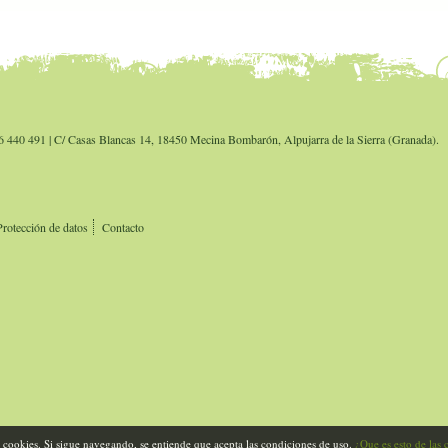
6 440 491 | C/ Casas Blancas 14, 18450 Mecina Bombarón, Alpujarra de la Sierra (Granada).
Protección de datos
Contacto
a cookies. Si sigue navegando, se entiende que acepta las condiciones de uso.
¿Que es esto de las 