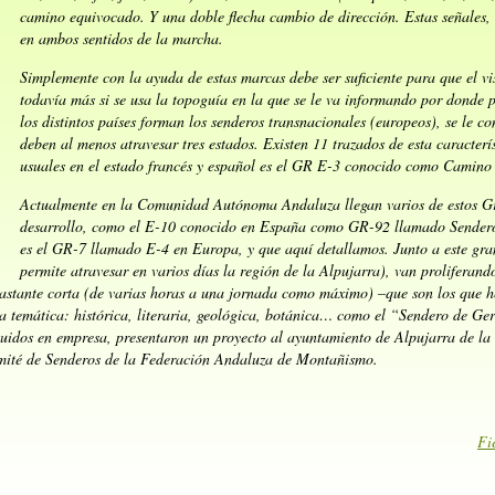
camino equivocado. Y una doble flecha cambio de dirección. Estas señales,
en ambos sentidos de la marcha.
Simplemente con la ayuda de estas marcas debe ser suficiente para que el vi
todavía más si se usa la topoguía en la que se le va informando por donde 
los distintos países forman los senderos transnacionales (europeos), se le co
deben al menos atravesar tres estados. Existen 11 trazados de esta caracter
usuales en el estado francés y español es el GR E-3 conocido como Camino
Actualmente en la Comunidad Autónoma Andaluza llegan varios de estos Gr
desarrollo, como el E-10 conocido en España como GR-92 llamado Sendero
es el GR-7 llamado E-4 en Europa, y que aquí detallamos. Junto a este gra
permite atravesar en varios días la región de la Alpujarra), van proliferand
bastante corta (de varias horas a una jornada como máximo) –que son los que 
a temática: histórica, literaria, geológica, botánica… como el “Sendero de Ge
ituidos en empresa, presentaron un proyecto al ayuntamiento de Alpujarra de la 
Comité de Senderos de la Federación Andaluza de Montañismo.
Fi