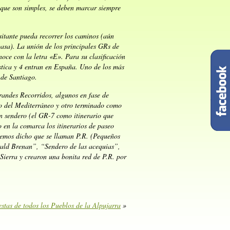
 que son simples, se deben marcar siempre
sitante pueda recorrer los caminos (aún
pasa). La unión de los principales GRs de
noce con la letra «E». Para su clasificación
ística y 4 entran en España. Uno de los más
 de Santiago.
andes Recorridos, algunos en fase de
 del Mediterráneo y otro terminado como
n sendero (el GR-7 como itinerario que
o en la comarca los itinerarios de paseo
hemos dicho que se llaman P.R. (Pequeños
rald Brenan”, “Sendero de las acequias”,
Sierra y crearon una bonita red de P.R. por
estas de todos los Pueblos de la Alpujarra
»