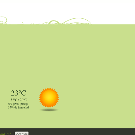
23ºC
32ºC / 20ºC
0% prob. precip.
35% de humedad
cookies?
Aceptar