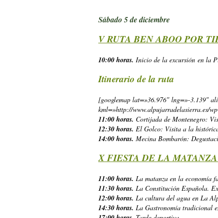
Sábado 5 de diciembre
V RUTA BEN ABOO POR T
10:00 horas.
Inicio de la excursión en la P
Itinerario de la ruta
[googlemap lat=»36.976″ lng=»-3.139″
kml=»http://www.alpujarradelasierra.es/w
11:00 horas.
Cortijada de Montenegro: Visi
12:30 horas.
El Golco: Visita a la históri
14:00 horas.
Mecina Bombarón: Degustación
X FIESTA DE LA MATANZ
11:00 horas.
La matanza en la economía fam
11:30 horas.
La Constitución Española. Exp
12:00 horas.
La cultura del agua en La Al
14:30 horas.
La Gastronomía tradicional e
17:00 horas.
Tarde deportiva.