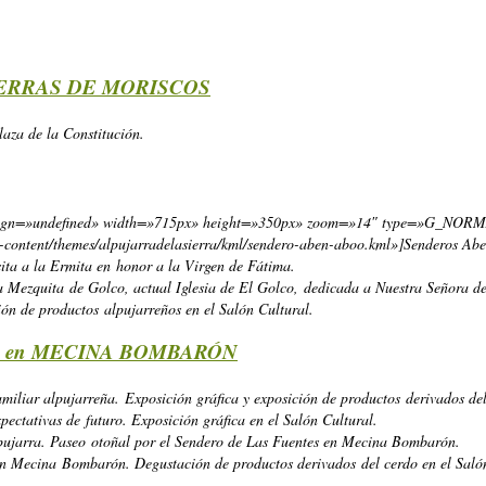
IERRAS DE MORISCOS
laza de la Constitución.
 align=»undefined» width=»715px» height=»350px» zoom=»14″ type=»G_N
p-content/themes/alpujarradelasierra/kml/sendero-aben-aboo.kml»]Senderos A
ta a la Ermita en honor a la Virgen de Fátima.
ca Mezquita de Golco, actual Iglesia de El Golco, dedicada a Nuestra Señora d
 de productos alpujarreños en el Salón Cultural.
A en MECINA BOMBARÓN
iliar alpujarreña. Exposición gráfica y exposición de productos derivados del
ectativas de futuro. Exposición gráfica en el Salón Cultural.
pujarra. Paseo otoñal por el Sendero de Las Fuentes en Mecina Bombarón.
n Mecina Bombarón. Degustación de productos derivados del cerdo en el Salón