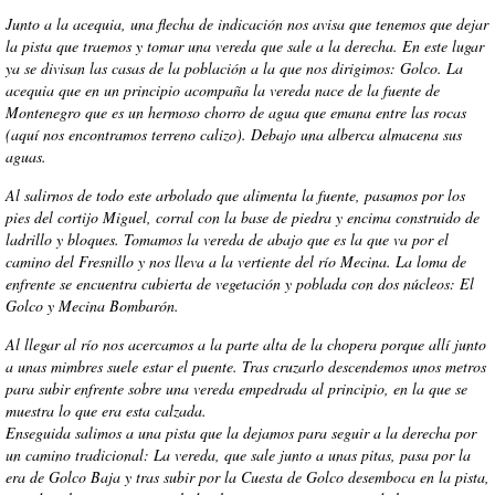
Junto a la acequia, una flecha de indicación nos avisa que tenemos que dejar
la pista que traemos y tomar una vereda que sale a la derecha. En este lugar
ya se divisan las casas de la población a la que nos dirigimos: Golco. La
acequia que en un principio acompaña la vereda nace de la fuente de
Montenegro que es un hermoso chorro de agua que emana entre las rocas
(aquí nos encontramos terreno calizo). Debajo una alberca almacena sus
aguas.
Al salirnos de todo este arbolado que alimenta la fuente, pasamos por los
pies del cortijo Miguel, corral con la base de piedra y encima construido de
ladrillo y bloques. Tomamos la vereda de abajo que es la que va por el
camino del Fresnillo y nos lleva a la vertiente del río Mecina. La loma de
enfrente se encuentra cubierta de vegetación y poblada con dos núcleos: El
Golco y Mecina Bombarón.
Al llegar al río nos acercamos a la parte alta de la chopera porque allí junto
a unas mimbres suele estar el puente. Tras cruzarlo descendemos unos metros
para subir enfrente sobre una vereda empedrada al principio, en la que se
muestra lo que era esta calzada.
Enseguida salimos a una pista que la dejamos para seguir a la derecha por
un camino tradicional: La vereda, que sale junto a unas pitas, pasa por la
era de Golco Baja y tras subir por la Cuesta de Golco desemboca en la pista,