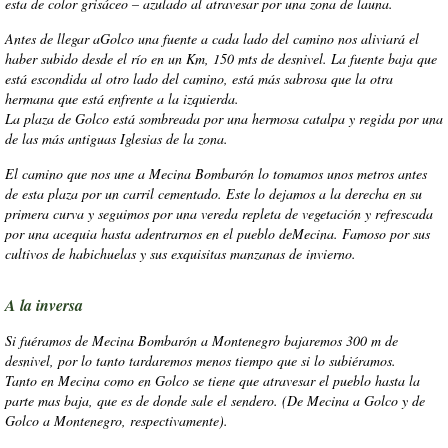
esta de color grisáceo – azulado al atravesar por una zona de launa.
Antes de llegar aGolco una fuente a cada lado del camino nos aliviará el
haber subido desde el río en un Km, 150 mts de desnivel. La fuente baja que
está escondida al otro lado del camino, está más sabrosa que la otra
hermana que está enfrente a la izquierda.
La plaza de Golco está sombreada por una hermosa catalpa y regida por una
de las más antiguas Iglesias de la zona.
El camino que nos une a Mecina Bombarón lo tomamos unos metros antes
de esta plaza por un carril cementado. Este lo dejamos a la derecha en su
primera curva y seguimos por una vereda repleta de vegetación y refrescada
por una acequia hasta adentrarnos en el pueblo deMecina. Famoso por sus
cultivos de habichuelas y sus exquisitas manzanas de invierno.
A la inversa
Si fuéramos de Mecina Bombarón a Montenegro bajaremos 300 m de
desnivel, por lo tanto tardaremos menos tiempo que si lo subiéramos.
Tanto en Mecina como en Golco se tiene que atravesar el pueblo hasta la
parte mas baja, que es de donde sale el sendero. (De Mecina a Golco y de
Golco a Montenegro, respectivamente).