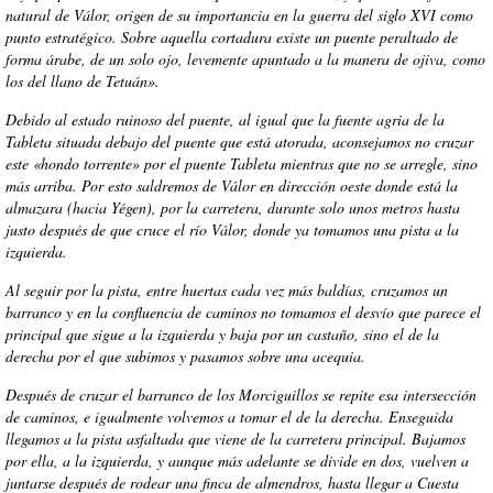
natural de Válor, origen de su importancia en la guerra del siglo XVI como
punto estratégico. Sobre aquella cortadura existe un puente peraltado de
forma árabe, de un solo ojo, levemente apuntado a la manera de ojiva, como
los del llano de Tetuán».
Debido al estado ruinoso del puente, al igual que la fuente agria de la
Tableta situada debajo del puente que está atorada, aconsejamos no cruzar
este «hondo torrente» por el puente Tableta mientras que no se arregle, sino
más arriba. Por esto saldremos de Válor en dirección oeste donde está la
almazara (hacia Yégen), por la carretera, durante solo unos metros hasta
justo después de que cruce el río Válor, donde ya tomamos una pista a la
izquierda.
Al seguir por la pista, entre huertas cada vez más baldías, cruzamos un
barranco y en la confluencia de caminos no tomamos el desvío que parece el
principal que sigue a la izquierda y baja por un castaño, sino el de la
derecha por el que subimos y pasamos sobre una acequia.
Después de cruzar el barranco de los Morciguillos se repite esa intersección
de caminos, e igualmente volvemos a tomar el de la derecha. Enseguida
llegamos a la pista asfaltada que viene de la carretera principal. Bajamos
por ella, a la izquierda, y aunque más adelante se divide en dos, vuelven a
juntarse después de rodear una finca de almendros, hasta llegar a Cuesta