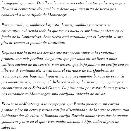
hexagonal en medio. De ella sale un camino entre huertas y olivos que nos
llevará al cementerio del pueblo, y desde aquí una pista de tierra nos
conducirá a la cortijada de Montenegro.
Paisaje árido, ensombrecedor, roto. Lomas, ramblas y cárcavas se
entrecruzan cubriendo todo lo que vemos hacia el sur hasta perderse en el
fondo de la Contraviesa. Esta sierra está coronada por el Cerrajón, a sus
pies divisamos el pueblo de Jorairátar.
Dejamos por la pista los desvíos que nos encontramos a la izquierda:
primero uno más perdido, luego otro que por unos olivos lleva a unos
cultivos encima de un cerrete, y un tercero que baja junto a un cortijo con su
alberca. A continuación cruzaremos el barranco de los Quiebros. Se
reconoce porque bajo una higuera tiene unos pequeños bancos de obra. Si
nos adentramos un poco en él, beberemos de un hermoso nacimiento: nos
encontramos en el Salto del Gitano. La pista pasa por restos de una yesera y
nos introduce en Montenegro, una cortijada rodeada de olivos.
El caserío deMontenegro lo componen una Ermita moderna, un cortijo
grande sobre un cerro y varios cortijos diseminados, de los que se encuentran
habitados dos de ellos: el llamado cortijo Bartolo donde viven dos hermanos
ganaderos y otro en el que viven madre anciana e hijo, todos dignos de
saborear.