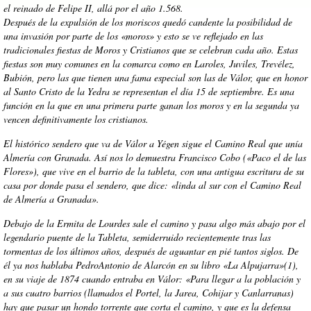
el reinado de Felipe II, allá por el año 1.568.
Después de la expulsión de los moriscos quedó candente la posibilidad de
una invasión por parte de los «moros» y esto se ve reflejado en las
tradicionales fiestas de Moros y Cristianos que se celebran cada año. Estas
fiestas son muy comunes en la comarca como en Laroles, Juviles, Trevélez,
Bubión, pero las que tienen una fama especial son las de Válor, que en honor
al Santo Cristo de la Yedra se representan el día 15 de septiembre. Es una
función en la que en una primera parte ganan los moros y en la segunda ya
vencen definitivamente los cristianos.
El histórico sendero que va de Válor a Yégen sigue el Camino Real que unía
Almería con Granada. Así nos lo demuestra Francisco Cobo («Paco el de las
Flores»), que vive en el barrio de la tableta, con una antigua escritura de su
casa por donde pasa el sendero, que dice: «linda al sur con el Camino Real
de Almería a Granada».
Debajo de la Ermita de Lourdes sale el camino y pasa algo más abajo por el
legendario puente de la Tableta, semiderruido recientemente tras las
tormentas de los últimos años, después de aguantar en pié tantos siglos. De
él ya nos hablaba PedroAntonio de Alarcón en su libro «La Alpujarra»(1),
en su viaje de 1874 cuando entraba en Válor: «Para llegar a la población y
a sus cuatro barrios (llamados el Portel, la Jarea, Cohijar y Canlarranas)
hay que pasar un hondo torrente que corta el camino, y que es la defensa