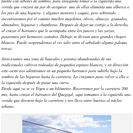
fuente con árboles de sombra, para enseguida tomar a la izquierda una
vereda que cruzará un par de acequias- una de ellas alimenta una alberca a
los pies de una higuera- y algunos moreros y caquis, pero sobretodo
encontraremos por el camino muchos majoletos, olivos, almeces, granados,
almendros, higueras y chumberas. Después de dejar un cortijo a la derecha,
al cruzar el barranco que le acompaña entre los juncos y las zarzas,
pasaremos por hermosos castaños. Debajo se divisan unos grandes chopos
blancos. Puede sorprendernos el ver salir entre el arbolado alguna paloma
torcaz.
Atravesamos una zona de bancales y paratas abandonadas de sus
tradicionales cultivos rodeadas de pequeños espinos blancos, y en dirección
este–oeste nos adentramos en un pequeño barranco para subirlo bajo la
sombra de las higueras hasta la carretera. La cruzamos para volver a ella a
la izquierda después de pasar una curva.
Desde aquí ya se ve Yégen a un kilómetro. Recorremos por la carretera 200
mts, hasta cruzar el barranco del Quegigal, aquí tomamos a la izquierda una
vereda que discurre bajo la carretera y nos lleva entre huertas al núcleo
urbano.