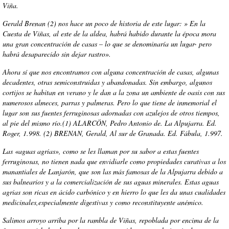
Viña.
Gerald Brenan (2) nos hace un poco de historia de este lugar: » En la
Cuesta de Viñas, al este de la aldea, habrá habido durante la época mora
una gran concentración de casas – lo que se denominaría un lugar- pero
habrá desaparecido sin dejar rastro».
Ahora sí que nos encontramos con alguna concentración de casas, algunas
decadentes, otras semiconstruidas y abandonadas. Sin embargo, algunos
cortijos se habitan en verano y le dan a la zona un ambiente de oasis con sus
numerosos almeces, parras y palmeras. Pero lo que tiene de inmemorial el
lugar son sus fuentes ferruginosas adornadas con azulejos de otros tiempos,
al pie del mismo río.(1) ALARCÖN, Pedro Antonio de. La Alpujarra. Ed.
Roger, 1.998. (2) BRENAN, Gerald, Al sur de Granada. Ed. Fábula, 1.997.
Las «aguas agrias», como se les llaman por su sabor a estas fuentes
ferruginosas, no tienen nada que envidiarle como propiedades curativas a los
manantiales de Lanjarón, que son las más famosas de la Alpujarra debido a
sus balnearios y a la comercialización de sus aguas minerales. Estas aguas
agrias son ricas en ácido carbónico y en hierro lo que les da unas cualidades
medicinales,especialmente digestivas y como reconstituyente anémico.
Salimos arroyo arriba por la rambla de Viñas, repoblada por encima de la